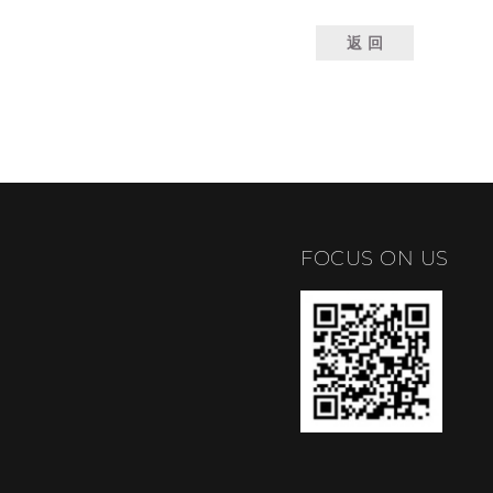
返 回
FOCUS ON US